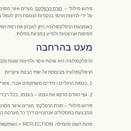
פירוש מילולי –
תורת הרפלקס
: מגרים אזור מסוי
על ידי לחיצות ועיסוי בנקודות הנכונות ניתן לטפל ב
באמצעות הרפלקסולוגיה ניתן לאבחן את רמת תפקו
חסימות אנרגטיות ולסייע במניעת מחלות.
מעט בהרחבה
הרפלקסולוגיה היא שיטת עיסוי ולחיצות שונות ומבו
הרפלקסולוגיה מבוססת על שתי הבנות עיקריות:
1. בכפות הרגליים / הידיים משתקפים אברי, אזורי גוף האדם.
2. גוף האדם מרפא את עצמו – בעצמו, בכל רבדיו: גשמי, נפשי, נשמתי, רגשי ורוחני (כמקובל בגישה ההוליסטית).
פירוש מילולי – תורת הרפלקס: מגרים איזור מסו
מתבצעת במסלולים אנרגטיים דרך כל מערכות הגו
מהות השם מהמילה
REFLECTION
= השתקפות, 