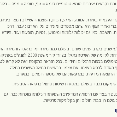
הם נקראים איברים סומא טוטופיים סומא = גוף, טופיה = מפה – כלומ
.
י העצמית בעזרת הכוונה, המגע, הכיוון, העוצמה והשילוב הנוצר ביניהם
רי ואזורי הגוף היא שהם מספרים ומעידים על האדם : עבר, דרכי
, חשיבה, כמו גם יכולות גלומות ומימושן, נטיות, תופעות ועוד. היודע
 שנים בקרב עמים שונים, בעולם כמו: מזרח ומרכז אסיה והמזרח התיכ
ואף אמריקה (שבטי הילידים, לאורכה ורוחבה). עדויות לקיומה של השיטה נתגלו בציורי קיר משנת 2330 לפנה"ס 
פולים בכפות הרגליים והידיים. ככל הנראה בתקופה זאת לא קראו לטי
וף האדם לרפא בעצמו, את עצמו.
בראשית המאה העשרים החלה
ד הרפואה המדעית, במרפאותיהם של מספר רופאים במערב.
 מקום נכבד בעולם במסגרת שיטות טיפול ברפואה הטבעית.
ם, צד בצד עם הרפואה המדעית; השפעתה ויעילותה מוכחות כבר, גם
ולם הן בבתי חולים והן בקליניקות פרטיות.
!