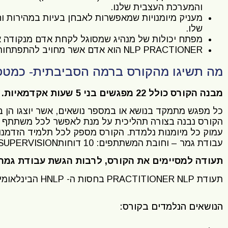
והמערכת העצבית שלנו.
מעניק מיומנויות שמאפשרות לאבחן בעיות במהירות 
שלו.
מפתח יכולות של מנהיג שמסוגל לקחת אדם מנקודה א' 
NLP PRACTIONER הוא אדם אשר מחויב להתפתחות האישית שלו ומחויב לשפר את איכות חייו ואת איכות חיי האנשים שאותם הוא מוביל.
מה תשיגו מהקורס ברמה הסביבתית- כמטפל 
מבנה הקורס כולל 22 מפגשים בני 5 שעות אקדמאיות.
כל מפגש מתמקד בנושא או במספר נושאים, אשר יוצגו הן בר
הקורס נבנה בצורה תהליכית על מנת לאפשר לכל משתתף לר
עמוק כל מיומנות נלמדת. הקורס מספק לכל תלמיד הזדמנוי
עבודת גמר – וחובת המשתתפים: 10 דוחותSUPERVISION של מפגש ראשון ל 15 אנשים שונים –לאישור המרצה.
תעודה למסיימים את הקורס, לרבות הגשת עבודת גמר:
תעודת PRACTITIONER NLP בחסות ה- HNLP הבינלאומי בחתימת איילת שחר-שלום המוסמכת להעניק תעודה זו.
הנושאים הנלמדים בקורס: