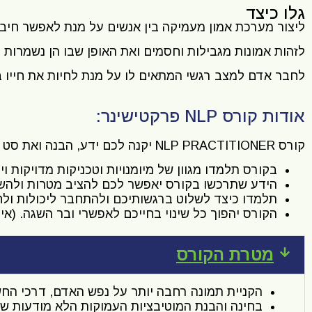
גלו כיצד
ליצור מערכת אמון מעמיקה בין אנשים על מנת לאפשר חי
לזהות אמונות מגבילות וחסמים ואת האופן שבו הן נשמרות ב
לחבר אדם למצב רגשי המתאים לו על מנת לחיות את חייו בד
אודות קורס NLP פרקטישינר:
קורס NLP PRACTITIONER יקנה לכם ידע, הבנה ואת סט הכלים המתקדמים ביותר להובלת שינוי משמעותי בחייכם ובחיי סביבתכם.
בקורס תלמדו מגוון של מיומנויות וטכניקות מדויקות ו
הידע שתרכשו בקורס יאפשר לכם להציב מטרות ולהשיג
תלמדו כיצד לשלוט ברגשותיכם ולהתחבר ליכולות ולח
הקורס יהפוך כל שינוי בחייכם לאפשרי ובר השגה. (אי
מטרת הקורס
הקניית תמונה רחבה יותר על נפש האדם, דרכי החשי
בחינה והבנת המוטיבציות העמוקות הלא מודעות שמש