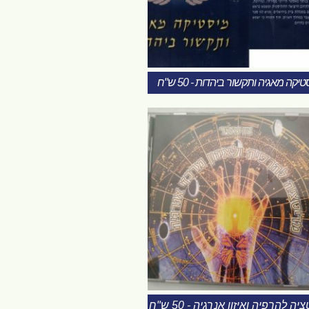
יקה מאגיה ותקשור ביהדות - 50 ש"ח
ה להרפיה ואיזון אנרגיה - 50 ש"ח