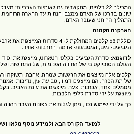
המכילה 22 קלפים, מתקשרים גם לאותיות העבריות: מ
שונים בדרכו של האדם ממצבו הנחות עד ההארה הרוחנית,
התהליך הרוחני שעובר האדם.
הארקנה הקטנה
כוללת 56 קלפים המחולקת ל- 4 סדרות המי
הגביעים- מים, המטבעות- אדמה, החרבות- אוויר.
לדוגמא:
סדרת הגביעים בקלפי הטארוט, מייצגת את יסוד ה
העולם הסובייקטיבי של החוויה הפנימית, של התחושות ושל 
קלפים אלה מייצגים את הרגשות: שמחה, אהבה, תשוקה ורג
של תת הכרה. הם מייצגים דמיון, טביעת עין, נדיבות ואמנו
מסמלים פחד, אכזבות וצער. מייצגים את עונת האביב. בקל
מיוצגת על ידי סדרת קלפי הלבבות.
כך על ידי שימוש נכון, ניתן לגלות את צפונות העבר ההווה ו
למועד הקורס הבא ולמידע נוסף מלאו וש