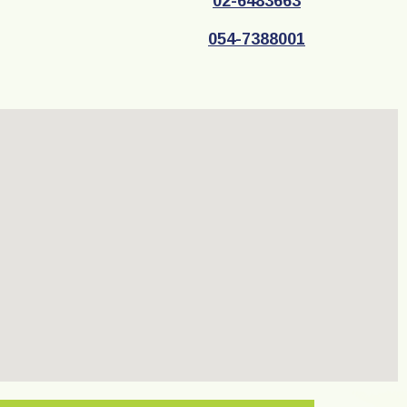
02-6483663
054-7388001