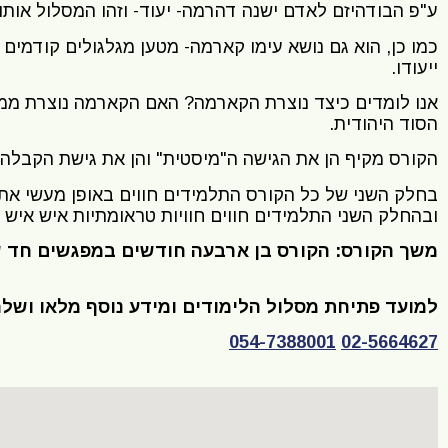
ע"פ הבודהיזם לאדם ישנה דהרמה- יעוד- וזהו המסלול אותו
כמו כן, הוא גם נושא עימו קארמה- מטען מגלגולים קודמים
ייעודו.
אנו לומדים כיצד נוצרת הקארמה? האם הקארמה נוצרת ממ
הסוד היהודית.
הקורס מקיף הן את הגישה ה"מיסטית" והן את גישת הקבלה.
בחלק השני של כל הקורס התלמידים חווים באופן מעשי את ג
ובהחלק השני התלמידים חווים חוויות טראומתיות איש איש לפ
משך הקורס: הקורס בן ארבעה חודשים במפגשים חד שבועיים בני 4 שעות אקדמיות, קיים
למועד פתיחת מסלול הלימודים ומידע נוסף מלאו ושל
054-7388001
02-5664627